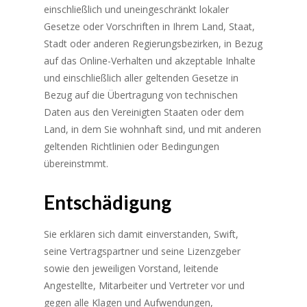
einschließlich und uneingeschränkt lokaler
Gesetze oder Vorschriften in Ihrem Land, Staat,
Stadt oder anderen Regierungsbezirken, in Bezug
auf das Online-Verhalten und akzeptable Inhalte
und einschließlich aller geltenden Gesetze in
Bezug auf die Übertragung von technischen
Daten aus den Vereinigten Staaten oder dem
Land, in dem Sie wohnhaft sind, und mit anderen
geltenden Richtlinien oder Bedingungen
übereinstmmt.
Entschädigung
N
A
C
H
U
N
T
N
S
C
R
O
L
L
E
E
N
Sie erklären sich damit einverstanden, Swift,
seine Vertragspartner und seine Lizenzgeber
sowie den jeweiligen Vorstand, leitende
Angestellte, Mitarbeiter und Vertreter vor und
gegen alle Klagen und Aufwendungen,